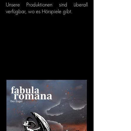
Unsere Produktionen sind überall
verfügbar, wo es Hörspiele gibt.
MILTON'S
MILTON'S
AUDIOHOUSE
AUDIOHOUSE